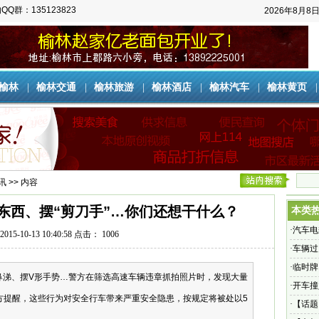
QQ群：135123823
2026年8月8
榆林
|
榆林交通
|
榆林旅游
|
榆林酒店
|
榆林汽车
|
榆林黄页
讯
>> 内容
东西、摆“剪刀手”…你们还想干什么？
本类
·
汽车电
15-10-13 10:40:58 点击：
1006
·
车辆过
·
临时牌
鼻涕、摆V形手势…警方在筛选高速车辆违章抓拍照片时，发现大量
·
开车撞
方提醒，这些行为对安全行车带来严重安全隐患，按规定将被处以5
·
【话题