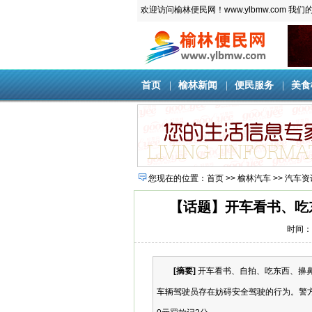
欢迎访问榆林便民网！www.ylbmw.com 我们的
首页
|
榆林新闻
|
便民服务
|
美食
您现在的位置：
首页
>>
榆林汽车
>>
汽车资
【话题】开车看书、吃
时间：20
[摘要]
开车看书、自拍、吃东西、擤
车辆驾驶员存在妨碍安全驾驶的行为。警