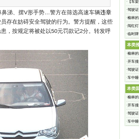
还想干
·
【车架
·
驾驶证
鼻涕、摆V形手势…警方在筛选高速车辆
违章
·
榆林的
驶员存在妨碍安全驾驶的行为。警方提醒，这些
悠了吗
·
闯红灯
患，按规定将被处以50元罚款记2分。转发呼
·
临时牌
本类
·
榆林的
悠了吗
·
开车撞
·
驾驶证
·
车中睡
本类
·
榆林的
悠了吗
·
开车撞
·
驾驶证
·
车中睡