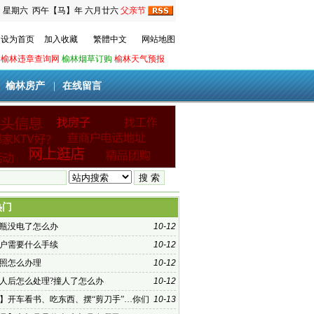
日
星期六
丙午【马】年 六月廿六
父亲节
设为首页
加入收藏
繁體中文
网站地图
榆林违章查询网
榆林烟草订购
榆林天气预报
|
榆林房产
|
在线留言
热门
瓶没电了怎么办
10-12
户需要什么手续
10-12
照怎么办理
10-12
人后怎么处理?撞人了怎么办
10-12
】开车看书、吃东西、摆“剪刀手”…你们
10-13