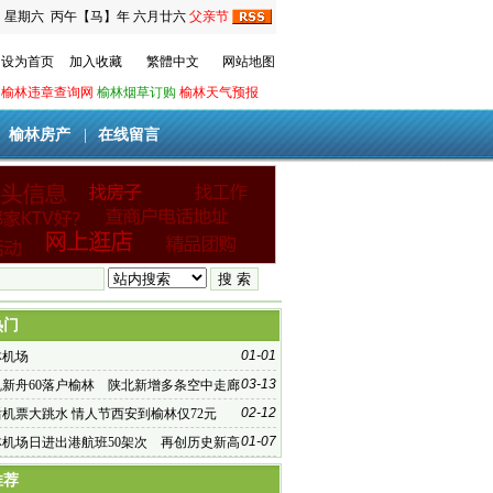
日
星期六
丙午【马】年 六月廿六
父亲节
设为首页
加入收藏
繁體中文
网站地图
榆林违章查询网
榆林烟草订购
榆林天气预报
|
榆林房产
|
在线留言
热门
01-01
林机场
03-13
凯新舟60落户榆林 陕北新增多条空中走廊
02-12
机票大跳水 情人节西安到榆林仅72元
01-07
林机场日进出港航班50架次 再创历史新高
推荐