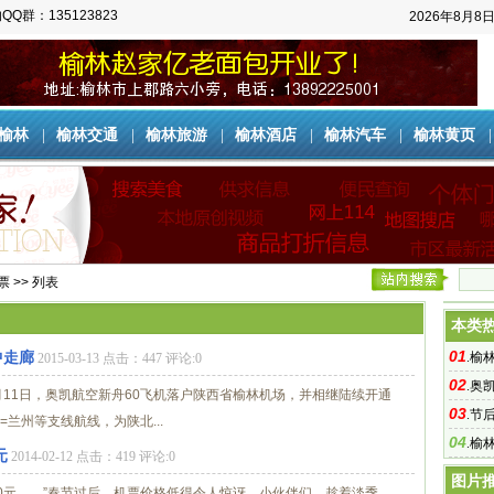
QQ群：135123823
2026年8月8
榆林
|
榆林交通
|
榆林旅游
|
榆林酒店
|
榆林汽车
|
榆林黄页
票
>> 列表
本类
01
中走廊
.
榆
2015-03-13 点击：447 评论:0
02
.
奥
年3月11日，奥凯航空新舟60飞机落户陕西省榆林机场，并相继陆续开通
03
.
节后
兰州等支线航线，为陕北...
04
.
榆
元
2014-02-12 点击：419 评论:0
图片
310元……”春节过后，机票价格低得令人惊讶。小伙伴们，趁着淡季，