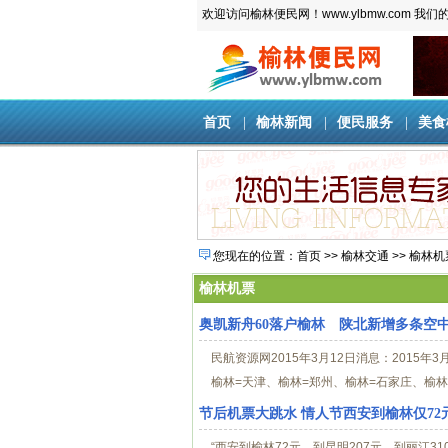
欢迎访问榆林便民网！www.ylbmw.com 我们的
首页
|
榆林新闻
|
便民服务
|
美食
您现在的位置：
首页
>>
榆林交通
>>
榆林机
榆林机票
奥凯新舟60落户榆林 陕北新增多条空
民航资源网2015年3月12日消息：2015
榆林=天津、榆林=郑州、榆林=石家庄、榆林=
节后机票大跳水 情人节西安到榆林仅72
“西安到榆林72元，到昆明207元，到丽江