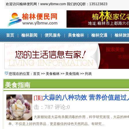
欢迎访问榆林便民网！www.ylbmw.com 我们的QQ群：135123823
首页
|
榆林新闻
|
便民服务
|
美食榆林
|
榆林交通
|
榆林旅
您现在的位置：
首页
>>
美食榆林
>>
美食指南
>> 列表
美食指南
大蒜的八种功效 营养价值超过
[顶]
击：787 评论:0
大家都知道大蒜有杀菌消毒的作用，科学研究发现，大蒜的神
单。不仅是上好的营养品，更是极佳的绿色天然药品。有研究...